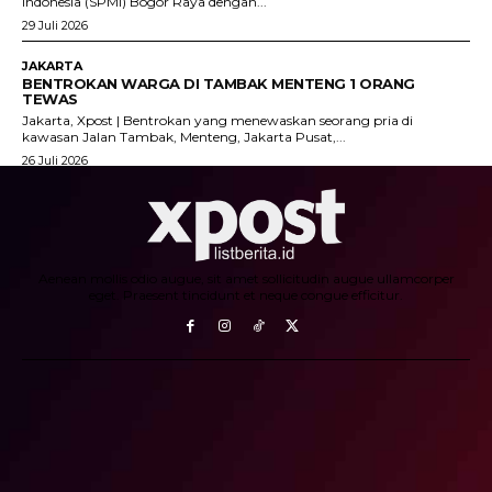
Indonesia (SPMI) Bogor Raya dengan...
29 Juli 2026
JAKARTA
BENTROKAN WARGA DI TAMBAK MENTENG 1 ORANG
TEWAS
Jakarta, Xpost | Bentrokan yang menewaskan seorang pria di
kawasan Jalan Tambak, Menteng, Jakarta Pusat,...
26 Juli 2026
Aenean mollis odio augue, sit amet sollicitudin augue ullamcorper
eget. Praesent tincidunt et neque congue efficitur.