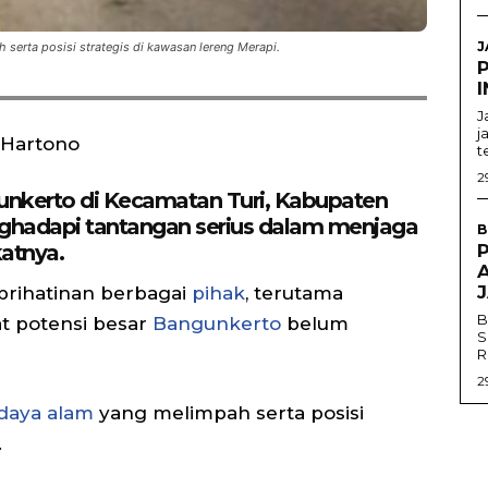
J
 serta posisi strategis di kawasan lereng Merapi.
I
J
j
i Hartono
t
2
unkerto di Kecamatan Turi, Kabupaten
ghadapi tantangan serius dalam menjaga
B
atnya.
prihatinan berbagai
pihak
, terutama
B
t potensi besar
Bangunkerto
belum
S
R
2
daya alam
yang melimpah serta posisi
.