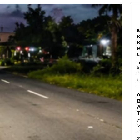
B
T
S
P
6
O
O
M
t
3