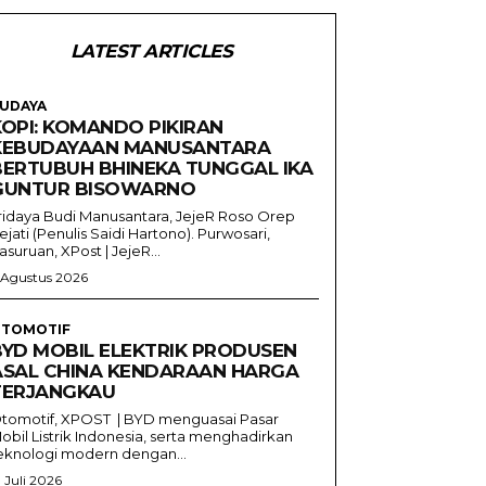
LATEST ARTICLES
UDAYA
KOPI: KOMANDO PIKIRAN
KEBUDAYAAN MANUSANTARA
BERTUBUH BHINEKA TUNGGAL IKA
GUNTUR BISOWARNO
ridaya Budi Manusantara, JejeR Roso Orep
ejati (Penulis Saidi Hartono). Purwosari,
asuruan, XPost | JejeR...
 Agustus 2026
TOMOTIF
BYD MOBIL ELEKTRIK PRODUSEN
ASAL CHINA KENDARAAN HARGA
TERJANGKAU
tomotif, XPOST | BYD menguasai Pasar
obil Listrik Indonesia, serta menghadirkan
eknologi modern dengan...
1 Juli 2026