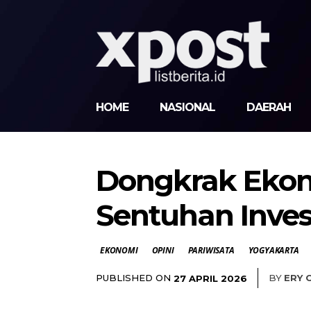
HOME
NASIONAL
DAERAH
Dongkrak Ekon
Sentuhan Inves
EKONOMI
OPINI
PARIWISATA
YOGYAKARTA
PUBLISHED ON
BY
ERY 
27 APRIL 2026