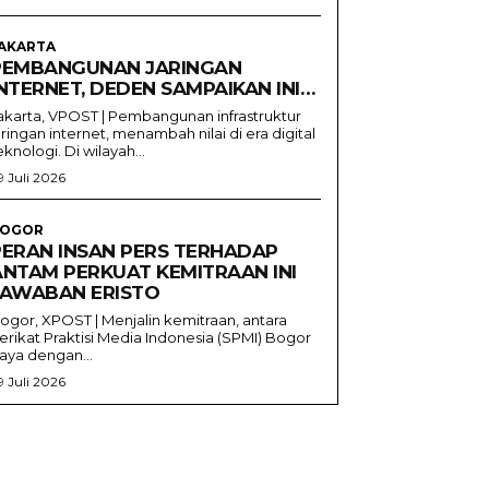
AKARTA
PEMBANGUNAN JARINGAN
NTERNET, DEDEN SAMPAIKAN INI…
akarta, VPOST | Pembangunan infrastruktur
aringan internet, menambah nilai di era digital
eknologi. Di wilayah...
9 Juli 2026
OGOR
PERAN INSAN PERS TERHADAP
ANTAM PERKUAT KEMITRAAN INI
JAWABAN ERISTO
ogor, XPOST | Menjalin kemitraan, antara
erikat Praktisi Media Indonesia (SPMI) Bogor
aya dengan...
9 Juli 2026