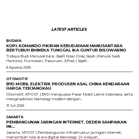
LATEST ARTICLES
BUDAYA
KOPI: KOMANDO PIKIRAN KEBUDAYAAN MANUSANTARA
BERTUBUH BHINEKA TUNGGAL IKA GUNTUR BISOWARNO
Tridaya Budi Manusantara, JejeR Roso Orep Sejati (Penulis Saidi
Hartono). Purwosari, Pasuruan, XPost | JejeR...
6 Agustus 2026
OTOMOTIF
BYD MOBIL ELEKTRIK PRODUSEN ASAL CHINA KENDARAAN
HARGA TERJANGKAU
Otomotif, XPOST | BYD menguasai Pasar Mobil Listrik Indonesia, serta
menghadirkan teknologi modern dengan...
31 Juli 2026
JAKARTA
PEMBANGUNAN JARINGAN INTERNET, DEDEN SAMPAIKAN
INI…
Jakarta, VPOST | Pembangunan infrastruktur jaringan internet,
menambah nilai di era digital teknologi. Di wilayah...