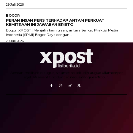
29 Juli 2026
BOGOR
PERAN INSAN PERS TERHADAP ANTAM PERKUAT
KEMITRAAN INI JAWABAN ERISTO
Bogor, XPOST | Menjalin kemitraan, antara Serikat Praktisi Media
Indonesia (SPMI) Bogor Raya dengan...
29 Juli 2026
Aenean mollis odio augue, sit amet sollicitudin augue ullamcorper
eget. Praesent tincidunt et neque congue efficitur.