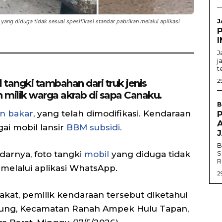
J
 yang diduga tidak sesuai spesifikasi standar pabrikan melalui aplikasi
I
J
j
t
2
 tangki tambahan dari truk jenis
n milik warga akrab di sapa Canaku.
B
n bakar
, yang telah dimodifikasi. Kendaraan
gai mobil lansir
BBM subsidi.
B
darnya, foto tangki
mobil
yang diduga tidak
S
R
 melalui aplikasi WhatsApp.
2
akat, pemilik kendaraan tersebut diketahui
nung, Kecamatan Ranah Ampek Hulu Tapan,