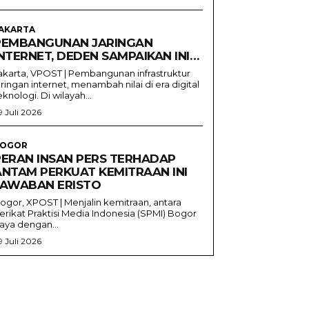
AKARTA
PEMBANGUNAN JARINGAN
NTERNET, DEDEN SAMPAIKAN INI…
akarta, VPOST | Pembangunan infrastruktur
aringan internet, menambah nilai di era digital
eknologi. Di wilayah...
9 Juli 2026
OGOR
PERAN INSAN PERS TERHADAP
ANTAM PERKUAT KEMITRAAN INI
JAWABAN ERISTO
ogor, XPOST | Menjalin kemitraan, antara
erikat Praktisi Media Indonesia (SPMI) Bogor
aya dengan...
9 Juli 2026