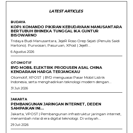
LATEST ARTICLES
BUDAYA
KOPI: KOMANDO PIKIRAN KEBUDAYAAN MANUSANTARA
BERTUBUH BHINEKA TUNGGAL IKA GUNTUR
BISOWARNO
Tridaya Budi Manusantara, JejeR Roso Orep Sejati (Penulis Saidi
Hartono). Purwosari, Pasuruan, XPost | JejeR...
6 Agustus 2026
OTOMOTIF
BYD MOBIL ELEKTRIK PRODUSEN ASAL CHINA
KENDARAAN HARGA TERJANGKAU
Otomotif, XPOST | BYD menguasai Pasar Mobil Listrik
Indonesia, serta menghadirkan teknologi modern dengan...
31 Juli 2026
JAKARTA
PEMBANGUNAN JARINGAN INTERNET, DEDEN
SAMPAIKAN INI…
Jakarta, VPOST | Pembangunan infrastruktur jaringan internet,
menambah nilai di era digital teknologi. Di wilayah...
29 Juli 2026