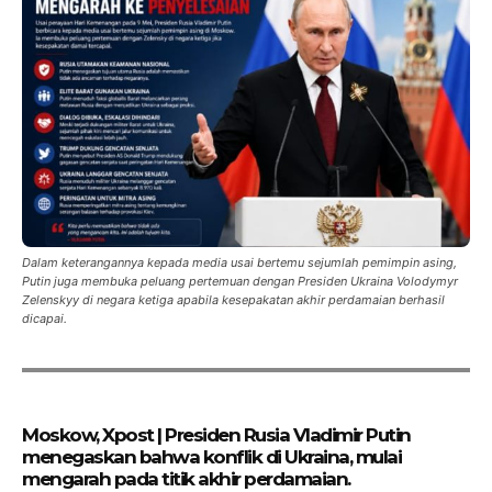
Dalam keterangannya kepada media usai bertemu sejumlah pemimpin asing,
Putin juga membuka peluang pertemuan dengan Presiden Ukraina Volodymyr
Zelenskyy di negara ketiga apabila kesepakatan akhir perdamaian berhasil
dicapai.
Moskow, Xpost | Presiden Rusia Vladimir Putin
menegaskan bahwa konflik di Ukraina, mulai
mengarah pada titik akhir perdamaian.