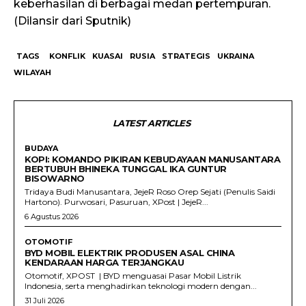
keberhasilan di berbagai medan pertempuran.
(Dilansir dari Sputnik)
TAGS
KONFLIK
KUASAI
RUSIA
STRATEGIS
UKRAINA
WILAYAH
LATEST ARTICLES
BUDAYA
KOPI: KOMANDO PIKIRAN KEBUDAYAAN MANUSANTARA
BERTUBUH BHINEKA TUNGGAL IKA GUNTUR
BISOWARNO
Tridaya Budi Manusantara, JejeR Roso Orep Sejati (Penulis Saidi
Hartono). Purwosari, Pasuruan, XPost | JejeR...
6 Agustus 2026
OTOMOTIF
BYD MOBIL ELEKTRIK PRODUSEN ASAL CHINA
KENDARAAN HARGA TERJANGKAU
Otomotif, XPOST | BYD menguasai Pasar Mobil Listrik
Indonesia, serta menghadirkan teknologi modern dengan...
31 Juli 2026