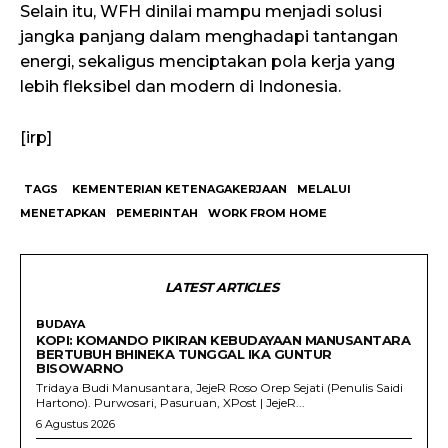
Selain itu, WFH dinilai mampu menjadi solusi
jangka panjang dalam menghadapi tantangan
energi, sekaligus menciptakan pola kerja yang
lebih fleksibel dan modern di Indonesia.
[irp]
TAGS
KEMENTERIAN KETENAGAKERJAAN
MELALUI
MENETAPKAN
PEMERINTAH
WORK FROM HOME
LATEST ARTICLES
BUDAYA
KOPI: KOMANDO PIKIRAN KEBUDAYAAN MANUSANTARA
BERTUBUH BHINEKA TUNGGAL IKA GUNTUR
BISOWARNO
Tridaya Budi Manusantara, JejeR Roso Orep Sejati (Penulis Saidi
Hartono). Purwosari, Pasuruan, XPost | JejeR...
6 Agustus 2026