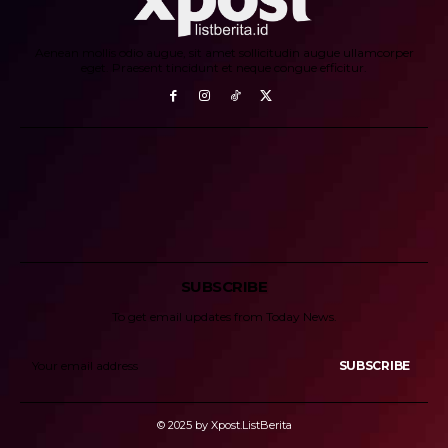
Aenean mollis odio augue, sit amet sollicitudin augue ullamcorper
eget. Praesent tincidunt et neque congue efficitur.
SUBSCRIBE
To get email updates from Today News.
SUBSCRIBE
© 2025 by Xpost.ListBerita