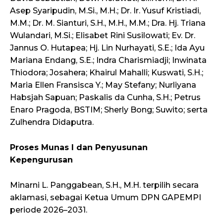
Asep Syaripudin, M.Si., M.H.; Dr. Ir. Yusuf Kristiadi,
M.M.; Dr. M. Sianturi, S.H., M.H., M.M.; Dra. Hj. Triana
Wulandari, M.Si.; Elisabet Rini Susilowati; Ev. Dr.
Jannus O. Hutapea; Hj. Lin Nurhayati, S.E.; Ida Ayu
Mariana Endang, S.E.; Indra Charismiadji; Inwinata
Thiodora; Josahera; Khairul Mahalli; Kuswati, S.H.;
Maria Ellen Fransisca Y.; May Stefany; Nurliyana
Habsjah Sapuan; Paskalis da Cunha, S.H.; Petrus
Enaro Pragoda, BSTIM; Sherly Bong; Suwito; serta
Zulhendra Didaputra.
Proses Munas I dan Penyusunan
Kepengurusan
Minarni L. Panggabean, S.H., M.H. terpilih secara
aklamasi, sebagai Ketua Umum DPN GAPEMPI
periode 2026–2031.