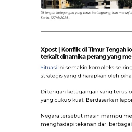
Di tengah ketegangan yang terus berlangsung, Iran menunju
Senin, (27/4/2026).
Xpost | Konflik di Timur Tengah 
terkait dinamika perang yang meli
Situasi
ini semakin kompleks seirin
strategis yang diharapkan oleh pihak
Di tengah ketegangan yang terus 
yang cukup kuat. Berdasarkan lapora
Negara tersebut masih mampu m
menghadapi tekanan dari berbagai a