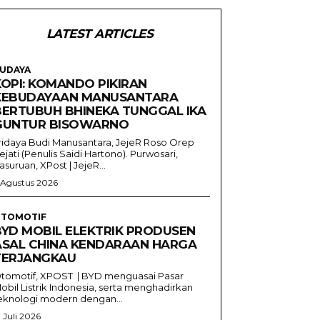
LATEST ARTICLES
UDAYA
KOPI: KOMANDO PIKIRAN
KEBUDAYAAN MANUSANTARA
BERTUBUH BHINEKA TUNGGAL IKA
GUNTUR BISOWARNO
ridaya Budi Manusantara, JejeR Roso Orep
ejati (Penulis Saidi Hartono). Purwosari,
asuruan, XPost | JejeR...
 Agustus 2026
TOMOTIF
BYD MOBIL ELEKTRIK PRODUSEN
ASAL CHINA KENDARAAN HARGA
TERJANGKAU
tomotif, XPOST | BYD menguasai Pasar
obil Listrik Indonesia, serta menghadirkan
eknologi modern dengan...
1 Juli 2026