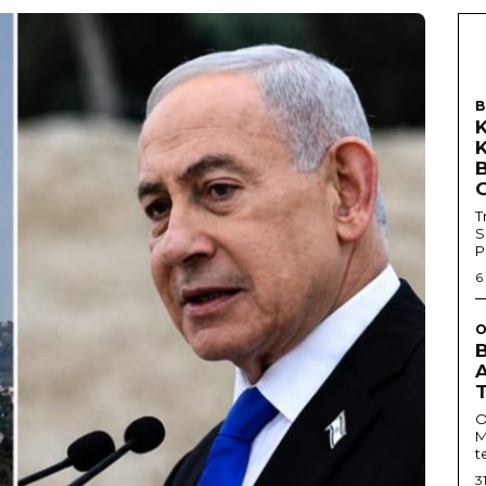
B
T
S
P
6
O
O
M
t
3