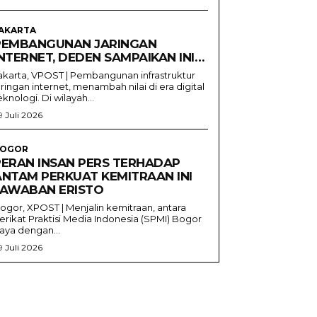
AKARTA
PEMBANGUNAN JARINGAN
NTERNET, DEDEN SAMPAIKAN INI…
akarta, VPOST | Pembangunan infrastruktur
aringan internet, menambah nilai di era digital
eknologi. Di wilayah...
9 Juli 2026
OGOR
PERAN INSAN PERS TERHADAP
ANTAM PERKUAT KEMITRAAN INI
JAWABAN ERISTO
ogor, XPOST | Menjalin kemitraan, antara
erikat Praktisi Media Indonesia (SPMI) Bogor
aya dengan...
9 Juli 2026