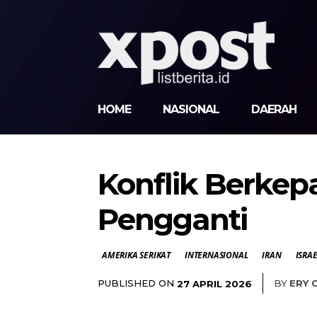
HOME
NASIONAL
DAERAH
Konflik Berkep
Pengganti
AMERIKA SERIKAT
INTERNASIONAL
IRAN
ISRA
PUBLISHED ON
BY
ERY 
27 APRIL 2026