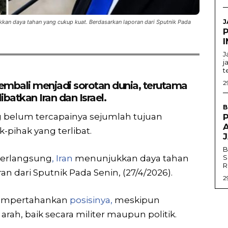
J
kkan daya tahan yang cukup kuat. Berdasarkan laporan dari Sputnik Pada
I
J
j
t
2
kembali menjadi sorotan dunia, terutama
batkan Iran dan Israel.
B
g belum tercapainya sejumlah tujuan
-pihak yang terlibat.
B
berlangsung
, Iran
menunjukkan daya tahan
S
R
n dari Sputnik Pada Senin, (27/4/2026).
2
empertahankan
posisinya,
meskipun
rah, baik secara militer maupun politik.