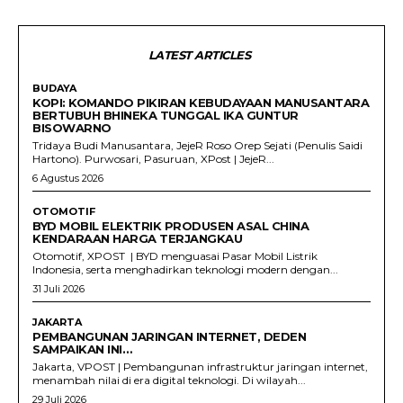
LATEST ARTICLES
BUDAYA
KOPI: KOMANDO PIKIRAN KEBUDAYAAN MANUSANTARA
BERTUBUH BHINEKA TUNGGAL IKA GUNTUR
BISOWARNO
Tridaya Budi Manusantara, JejeR Roso Orep Sejati (Penulis Saidi
Hartono). Purwosari, Pasuruan, XPost | JejeR...
6 Agustus 2026
OTOMOTIF
BYD MOBIL ELEKTRIK PRODUSEN ASAL CHINA
KENDARAAN HARGA TERJANGKAU
Otomotif, XPOST | BYD menguasai Pasar Mobil Listrik
Indonesia, serta menghadirkan teknologi modern dengan...
31 Juli 2026
JAKARTA
PEMBANGUNAN JARINGAN INTERNET, DEDEN
SAMPAIKAN INI…
Jakarta, VPOST | Pembangunan infrastruktur jaringan internet,
menambah nilai di era digital teknologi. Di wilayah...
29 Juli 2026