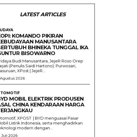
LATEST ARTICLES
UDAYA
KOPI: KOMANDO PIKIRAN
KEBUDAYAAN MANUSANTARA
BERTUBUH BHINEKA TUNGGAL IKA
GUNTUR BISOWARNO
ridaya Budi Manusantara, JejeR Roso Orep
ejati (Penulis Saidi Hartono). Purwosari,
asuruan, XPost | JejeR...
 Agustus 2026
TOMOTIF
BYD MOBIL ELEKTRIK PRODUSEN
ASAL CHINA KENDARAAN HARGA
TERJANGKAU
tomotif, XPOST | BYD menguasai Pasar
obil Listrik Indonesia, serta menghadirkan
eknologi modern dengan...
1 Juli 2026