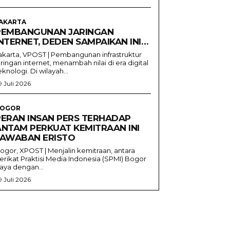
AKARTA
PEMBANGUNAN JARINGAN
NTERNET, DEDEN SAMPAIKAN INI…
akarta, VPOST | Pembangunan infrastruktur
aringan internet, menambah nilai di era digital
eknologi. Di wilayah...
9 Juli 2026
OGOR
PERAN INSAN PERS TERHADAP
ANTAM PERKUAT KEMITRAAN INI
JAWABAN ERISTO
ogor, XPOST | Menjalin kemitraan, antara
erikat Praktisi Media Indonesia (SPMI) Bogor
aya dengan...
9 Juli 2026