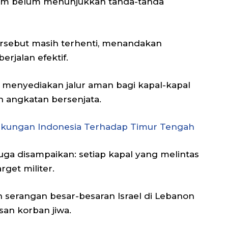
itim belum menunjukkan tanda-tanda
s tersebut masih terhenti, menandakan
rjalan efektif.
menyediakan jalur aman bagi kapal-kapal
n angkatan bersenjata.
Dukungan Indonesia Terhadap Timur Tengah
uga disampaikan: setiap kapal yang melintas
rget militer.
 serangan besar-besaran Israel di Lebanon
an korban jiwa.