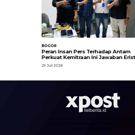
BOGOR
Peran Insan Pers Terhadap Antam
Perkuat Kemitraan Ini Jawaban Eris
29 Juli 2026
Aenean mollis odio augue, sit amet sollicitud
augue ullamcorper eget. Praesent tincidunt 
neque congue efficitur.