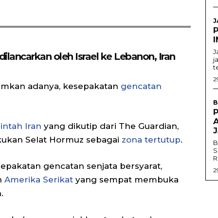
J
I
J
dilancarkan oleh Israel ke Lebanon, Iran
j
t
2
umkan adanya, kesepakatan
gencatan
B
ntah Iran
yang dikutip dari The Guardian,
kukan Selat Hormuz sebagai
zona tertutup
.
B
S
R
sepakatan gencatan senjata bersyarat,
2
n
Amerika Serikat
yang sempat membuka
.