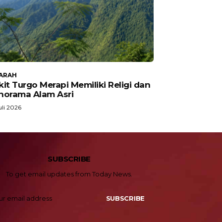
ARAH
it Turgo Merapi Memiliki Religi dan
norama Alam Asri
uli 2026
SUBSCRIBE
To get email updates from Today News.
SUBSCRIBE