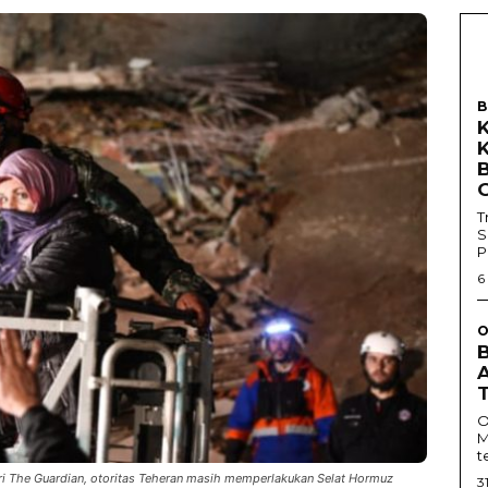
B
T
S
P
6
O
O
M
t
ari The Guardian, otoritas Teheran masih memperlakukan Selat Hormuz
3