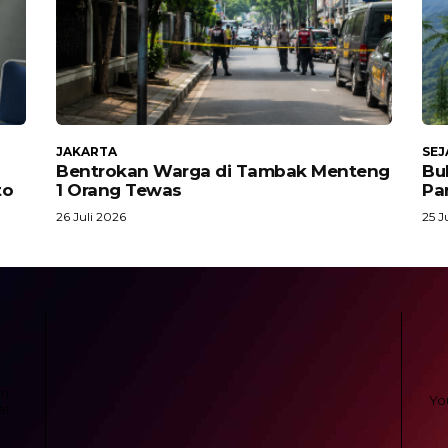
JAKARTA
SEJ
Bentrokan Warga di Tambak Menteng
Buk
to
1 Orang Tewas
Pa
26 Juli 2026
25 J
in
et