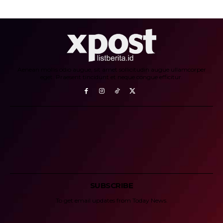
Aenean mollis odio augue, sit amet sollicitudin augue ullamcorper
eget. Praesent tincidunt et neque congue efficitur.
SUBSCRIBE
To get email updates from Today News.