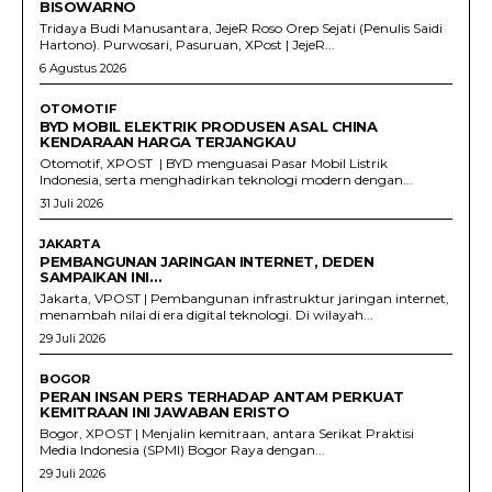
BISOWARNO
Tridaya Budi Manusantara, JejeR Roso Orep Sejati (Penulis Saidi
Hartono). Purwosari, Pasuruan, XPost | JejeR...
6 Agustus 2026
OTOMOTIF
BYD MOBIL ELEKTRIK PRODUSEN ASAL CHINA
KENDARAAN HARGA TERJANGKAU
Otomotif, XPOST | BYD menguasai Pasar Mobil Listrik
Indonesia, serta menghadirkan teknologi modern dengan...
31 Juli 2026
JAKARTA
PEMBANGUNAN JARINGAN INTERNET, DEDEN
SAMPAIKAN INI…
Jakarta, VPOST | Pembangunan infrastruktur jaringan internet,
menambah nilai di era digital teknologi. Di wilayah...
29 Juli 2026
BOGOR
PERAN INSAN PERS TERHADAP ANTAM PERKUAT
KEMITRAAN INI JAWABAN ERISTO
Bogor, XPOST | Menjalin kemitraan, antara Serikat Praktisi
Media Indonesia (SPMI) Bogor Raya dengan...
29 Juli 2026