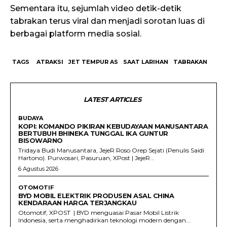
Sementara itu, sejumlah video detik-detik
tabrakan terus viral dan menjadi sorotan luas di
berbagai platform media sosial.
TAGS
ATRAKSI
JET TEMPUR AS
SAAT LARIHAN
TABRAKAN
LATEST ARTICLES
BUDAYA
KOPI: KOMANDO PIKIRAN KEBUDAYAAN MANUSANTARA
BERTUBUH BHINEKA TUNGGAL IKA GUNTUR
BISOWARNO
Tridaya Budi Manusantara, JejeR Roso Orep Sejati (Penulis Saidi
Hartono). Purwosari, Pasuruan, XPost | JejeR...
6 Agustus 2026
OTOMOTIF
BYD MOBIL ELEKTRIK PRODUSEN ASAL CHINA
KENDARAAN HARGA TERJANGKAU
Otomotif, XPOST | BYD menguasai Pasar Mobil Listrik
Indonesia, serta menghadirkan teknologi modern dengan...