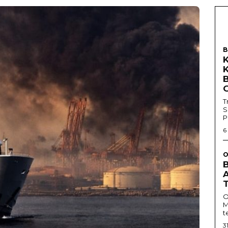
B
T
S
P
6
O
O
M
t
3