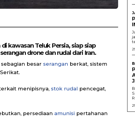
J
I
J
j
t
 di kawasan Teluk Persia, siap siap
2
rangan drone dan rudal dari Iran.
 sebagian besar
serangan
berkat, sistem
B
Serikat.
erkait menipisnya,
stok rudal
pencegat,
B
S
R
2
butkan, persediaan
amunisi
pertahanan