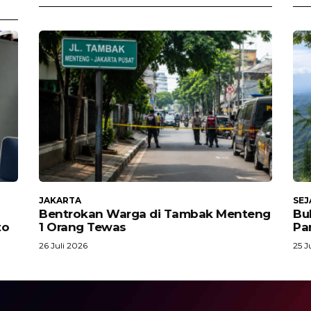
JAKARTA
SEJ
Bentrokan Warga di Tambak Menteng
Buk
to
1 Orang Tewas
Pa
26 Juli 2026
25 J