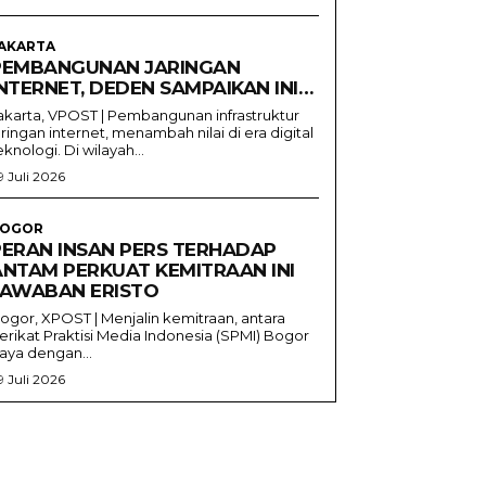
AKARTA
PEMBANGUNAN JARINGAN
NTERNET, DEDEN SAMPAIKAN INI…
akarta, VPOST | Pembangunan infrastruktur
aringan internet, menambah nilai di era digital
eknologi. Di wilayah...
9 Juli 2026
OGOR
PERAN INSAN PERS TERHADAP
ANTAM PERKUAT KEMITRAAN INI
JAWABAN ERISTO
ogor, XPOST | Menjalin kemitraan, antara
erikat Praktisi Media Indonesia (SPMI) Bogor
aya dengan...
9 Juli 2026