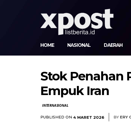
HOME
NASIONAL
DAERAH
Stok Penahan R
Empuk Iran
INTERNASIONAL
PUBLISHED ON
BY
ERY 
4 MARET 2026