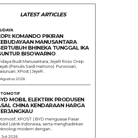
LATEST ARTICLES
UDAYA
KOPI: KOMANDO PIKIRAN
KEBUDAYAAN MANUSANTARA
BERTUBUH BHINEKA TUNGGAL IKA
GUNTUR BISOWARNO
ridaya Budi Manusantara, JejeR Roso Orep
ejati (Penulis Saidi Hartono). Purwosari,
asuruan, XPost | JejeR...
 Agustus 2026
TOMOTIF
BYD MOBIL ELEKTRIK PRODUSEN
ASAL CHINA KENDARAAN HARGA
TERJANGKAU
tomotif, XPOST | BYD menguasai Pasar
obil Listrik Indonesia, serta menghadirkan
eknologi modern dengan...
1 Juli 2026