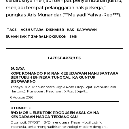
seharusnya menjadi tempat penyembuhan justru,
menjadi tempat pelanggaran hak pekerja,”
pungkas Aris Munandar.(**Mulyadi Yahya-Red***).
TAGS
ACEH UTARA
DISNAKER
HAK
KARYAWAN
RUMAH SAKIT ZAHRA LHOKSUKON
SMNI
LATEST ARTICLES
BUDAYA
KOPI: KOMANDO PIKIRAN KEBUDAYAAN MANUSANTARA
BERTUBUH BHINEKA TUNGGAL IKA GUNTUR
BISOWARNO
Tridaya Budi Manusantara, JejeR Roso Orep Sejati (Penulis Saidi
Hartono). Purwosari, Pasuruan, XPost | JejeR...
6 Agustus 2026
OTOMOTIF
BYD MOBIL ELEKTRIK PRODUSEN ASAL CHINA
KENDARAAN HARGA TERJANGKAU
Otomotif, XPOST | BYD menguasai Pasar Mobil Listrik
Indonesia, serta menghadirkan teknologi modern dengan...