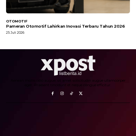
OTOMOTIF
Pameran Otomotif Lahirkan Inovasi Terbaru Tahun 2026
25 Juli 2026
Aenean mollis odio augue, sit amet sollicitudin augue ullamcorper
eget. Praesent tincidunt et neque congue efficitur.