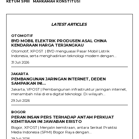
KETUM SPRI
MAHKAMAH KONSTITUSI
LATEST ARTICLES
OTOMOTIF
BYD MOBIL ELEKTRIK PRODUSEN ASAL CHINA
KENDARAAN HARGA TERJANGKAU
Otomotif, XPOST | BYD menguasai Pasar Mobil Listrik
Indonesia, serta menghadirkan teknologi modern dengan...
31 Juli 2026
JAKARTA
PEMBANGUNAN JARINGAN INTERNET, DEDEN
SAMPAIKAN INI…
Jakarta, VPOST | Pembangunan infrastruktur jaringan internet,
menambah nilai di era digital teknologi. Di wilayah...
29 Juli 2026
BOGOR
PERAN INSAN PERS TERHADAP ANTAM PERKUAT
KEMITRAAN INI JAWABAN ERISTO
Bogor, XPOST | Menjalin kemitraan, antara Serikat Praktisi
Media Indonesia (SPMI) Bogor Raya dengan...
29 Juli 2026