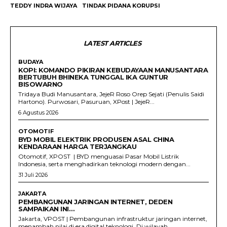
TEDDY INDRA WIJAYA
TINDAK PIDANA KORUPSI
LATEST ARTICLES
BUDAYA
KOPI: KOMANDO PIKIRAN KEBUDAYAAN MANUSANTARA
BERTUBUH BHINEKA TUNGGAL IKA GUNTUR
BISOWARNO
Tridaya Budi Manusantara, JejeR Roso Orep Sejati (Penulis Saidi
Hartono). Purwosari, Pasuruan, XPost | JejeR...
6 Agustus 2026
OTOMOTIF
BYD MOBIL ELEKTRIK PRODUSEN ASAL CHINA
KENDARAAN HARGA TERJANGKAU
Otomotif, XPOST | BYD menguasai Pasar Mobil Listrik
Indonesia, serta menghadirkan teknologi modern dengan...
31 Juli 2026
JAKARTA
PEMBANGUNAN JARINGAN INTERNET, DEDEN
SAMPAIKAN INI…
Jakarta, VPOST | Pembangunan infrastruktur jaringan internet,
menambah nilai di era digital teknologi. Di wilayah...