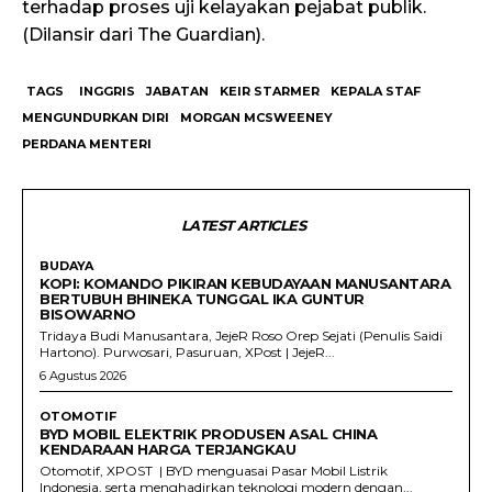
terhadap proses uji kelayakan pejabat publik.
(Dilansir dari The Guardian).
TAGS
INGGRIS
JABATAN
KEIR STARMER
KEPALA STAF
MENGUNDURKAN DIRI
MORGAN MCSWEENEY
PERDANA MENTERI
LATEST ARTICLES
BUDAYA
KOPI: KOMANDO PIKIRAN KEBUDAYAAN MANUSANTARA
BERTUBUH BHINEKA TUNGGAL IKA GUNTUR
BISOWARNO
Tridaya Budi Manusantara, JejeR Roso Orep Sejati (Penulis Saidi
Hartono). Purwosari, Pasuruan, XPost | JejeR...
6 Agustus 2026
OTOMOTIF
BYD MOBIL ELEKTRIK PRODUSEN ASAL CHINA
KENDARAAN HARGA TERJANGKAU
Otomotif, XPOST | BYD menguasai Pasar Mobil Listrik
Indonesia, serta menghadirkan teknologi modern dengan...