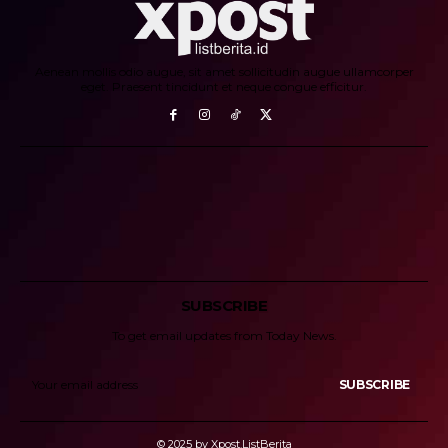
Aenean mollis odio augue, sit amet sollicitudin augue ullamcorper
eget. Praesent tincidunt et neque congue efficitur.
SUBSCRIBE
To get email updates from Today News.
SUBSCRIBE
© 2025 by Xpost.ListBerita