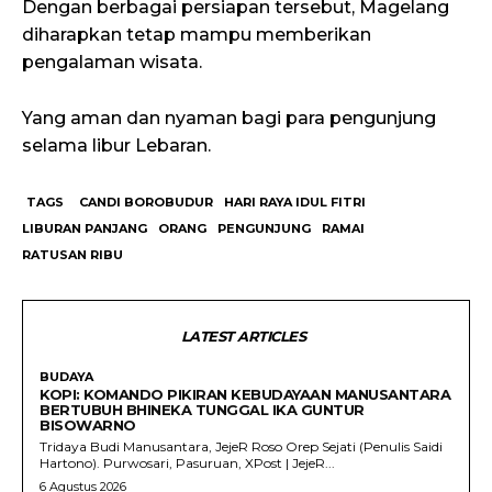
Dengan berbagai persiapan tersebut, Magelang
diharapkan tetap mampu memberikan
pengalaman wisata.
Yang aman dan nyaman bagi para pengunjung
selama libur Lebaran.
TAGS
CANDI BOROBUDUR
HARI RAYA IDUL FITRI
LIBURAN PANJANG
ORANG
PENGUNJUNG
RAMAI
RATUSAN RIBU
LATEST ARTICLES
BUDAYA
KOPI: KOMANDO PIKIRAN KEBUDAYAAN MANUSANTARA
BERTUBUH BHINEKA TUNGGAL IKA GUNTUR
BISOWARNO
Tridaya Budi Manusantara, JejeR Roso Orep Sejati (Penulis Saidi
Hartono). Purwosari, Pasuruan, XPost | JejeR...
6 Agustus 2026