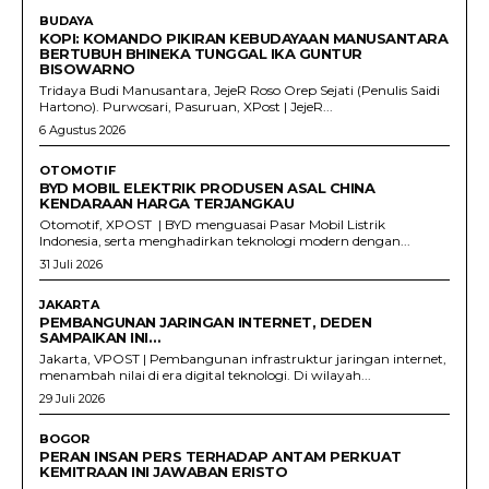
BUDAYA
KOPI: KOMANDO PIKIRAN KEBUDAYAAN MANUSANTARA
BERTUBUH BHINEKA TUNGGAL IKA GUNTUR
BISOWARNO
Tridaya Budi Manusantara, JejeR Roso Orep Sejati (Penulis Saidi
Hartono). Purwosari, Pasuruan, XPost | JejeR...
6 Agustus 2026
OTOMOTIF
BYD MOBIL ELEKTRIK PRODUSEN ASAL CHINA
KENDARAAN HARGA TERJANGKAU
Otomotif, XPOST | BYD menguasai Pasar Mobil Listrik
Indonesia, serta menghadirkan teknologi modern dengan...
31 Juli 2026
JAKARTA
PEMBANGUNAN JARINGAN INTERNET, DEDEN
SAMPAIKAN INI…
Jakarta, VPOST | Pembangunan infrastruktur jaringan internet,
menambah nilai di era digital teknologi. Di wilayah...
29 Juli 2026
BOGOR
PERAN INSAN PERS TERHADAP ANTAM PERKUAT
KEMITRAAN INI JAWABAN ERISTO