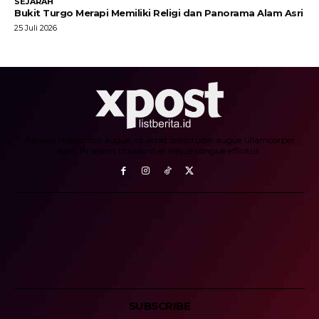
SEJARAH
Bukit Turgo Merapi Memiliki Religi dan Panorama Alam Asri
25 Juli 2026
Aenean mollis odio augue, sit amet sollicitudin augue ullamcorper
eget. Praesent tincidunt et neque congue efficitur.
SUBSCRIBE