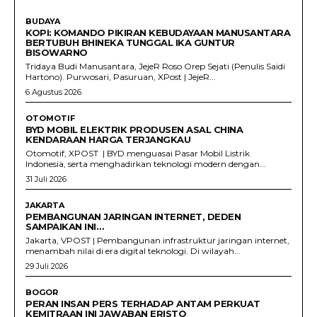
BUDAYA
KOPI: KOMANDO PIKIRAN KEBUDAYAAN MANUSANTARA
BERTUBUH BHINEKA TUNGGAL IKA GUNTUR
BISOWARNO
Tridaya Budi Manusantara, JejeR Roso Orep Sejati (Penulis Saidi
Hartono). Purwosari, Pasuruan, XPost | JejeR...
6 Agustus 2026
OTOMOTIF
BYD MOBIL ELEKTRIK PRODUSEN ASAL CHINA
KENDARAAN HARGA TERJANGKAU
Otomotif, XPOST | BYD menguasai Pasar Mobil Listrik
Indonesia, serta menghadirkan teknologi modern dengan...
31 Juli 2026
JAKARTA
PEMBANGUNAN JARINGAN INTERNET, DEDEN
SAMPAIKAN INI…
Jakarta, VPOST | Pembangunan infrastruktur jaringan internet,
menambah nilai di era digital teknologi. Di wilayah...
29 Juli 2026
BOGOR
PERAN INSAN PERS TERHADAP ANTAM PERKUAT
KEMITRAAN INI JAWABAN ERISTO