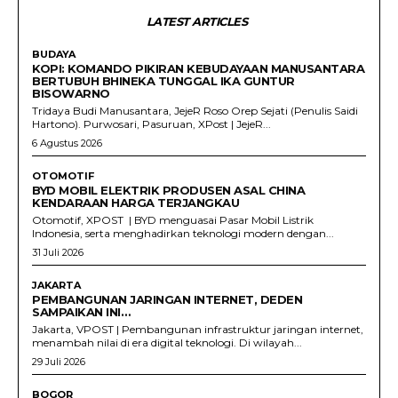
LATEST ARTICLES
BUDAYA
KOPI: KOMANDO PIKIRAN KEBUDAYAAN MANUSANTARA
BERTUBUH BHINEKA TUNGGAL IKA GUNTUR
BISOWARNO
Tridaya Budi Manusantara, JejeR Roso Orep Sejati (Penulis Saidi
Hartono). Purwosari, Pasuruan, XPost | JejeR...
6 Agustus 2026
OTOMOTIF
BYD MOBIL ELEKTRIK PRODUSEN ASAL CHINA
KENDARAAN HARGA TERJANGKAU
Otomotif, XPOST | BYD menguasai Pasar Mobil Listrik
Indonesia, serta menghadirkan teknologi modern dengan...
31 Juli 2026
JAKARTA
PEMBANGUNAN JARINGAN INTERNET, DEDEN
SAMPAIKAN INI…
Jakarta, VPOST | Pembangunan infrastruktur jaringan internet,
menambah nilai di era digital teknologi. Di wilayah...
29 Juli 2026
BOGOR