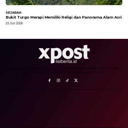
SEJARAH
Bukit Turgo Merapi Memiliki Religi dan Panorama Alam Asri
25 Juli 2026
Aenean mollis odio augue, sit amet sollicitudin augue ullamcorper
eget. Praesent tincidunt et neque congue efficitur.