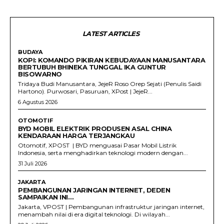
LATEST ARTICLES
BUDAYA
KOPI: KOMANDO PIKIRAN KEBUDAYAAN MANUSANTARA
BERTUBUH BHINEKA TUNGGAL IKA GUNTUR
BISOWARNO
Tridaya Budi Manusantara, JejeR Roso Orep Sejati (Penulis Saidi
Hartono). Purwosari, Pasuruan, XPost | JejeR...
6 Agustus 2026
OTOMOTIF
BYD MOBIL ELEKTRIK PRODUSEN ASAL CHINA
KENDARAAN HARGA TERJANGKAU
Otomotif, XPOST | BYD menguasai Pasar Mobil Listrik
Indonesia, serta menghadirkan teknologi modern dengan...
31 Juli 2026
JAKARTA
PEMBANGUNAN JARINGAN INTERNET, DEDEN
SAMPAIKAN INI…
Jakarta, VPOST | Pembangunan infrastruktur jaringan internet,
menambah nilai di era digital teknologi. Di wilayah...