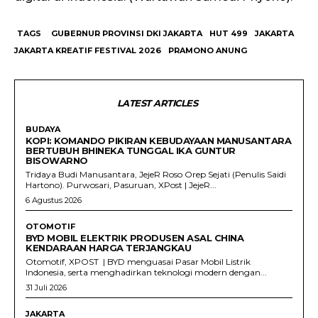
TAGS
GUBERNUR PROVINSI DKI JAKARTA
HUT 499
JAKARTA
JAKARTA KREATIF FESTIVAL 2026
PRAMONO ANUNG
LATEST ARTICLES
BUDAYA
KOPI: KOMANDO PIKIRAN KEBUDAYAAN MANUSANTARA
BERTUBUH BHINEKA TUNGGAL IKA GUNTUR
BISOWARNO
Tridaya Budi Manusantara, JejeR Roso Orep Sejati (Penulis Saidi
Hartono). Purwosari, Pasuruan, XPost | JejeR...
6 Agustus 2026
OTOMOTIF
BYD MOBIL ELEKTRIK PRODUSEN ASAL CHINA
KENDARAAN HARGA TERJANGKAU
Otomotif, XPOST | BYD menguasai Pasar Mobil Listrik
Indonesia, serta menghadirkan teknologi modern dengan...
31 Juli 2026
JAKARTA