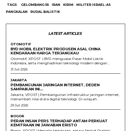
TAGS
GELOMBANG 55
IRAN
KIRIM
MILITER ISRAEL-AS
PANGKALAN
RUDAL BALISTIK
LATEST ARTICLES
OTOMOTIF
BYD MOBIL ELEKTRIK PRODUSEN ASAL CHINA
KENDARAAN HARGA TERJANGKAU
Otomotif, XPOST | BYD menguasai Pasar Mobil Listrik
Indonesia, serta menghadirkan teknologi modern dengan...
31 Juli 2026
JAKARTA
PEMBANGUNAN JARINGAN INTERNET, DEDEN
SAMPAIKAN INI…
Jakarta, VPOST | Pembangunan infrastruktur jaringan internet,
menambah nilai di era digital teknologi. Di wilayah...
29 Juli 2026
BOGOR
PERAN INSAN PERS TERHADAP ANTAM PERKUAT
KEMITRAAN INI JAWABAN ERISTO
Bogor, XPOST | Menjalin kemitraan, antara Serikat Praktisi