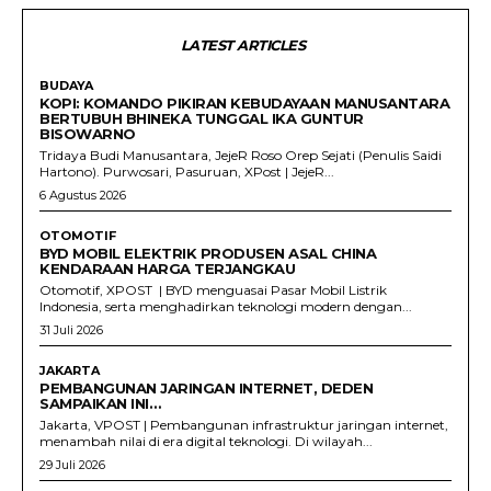
LATEST ARTICLES
BUDAYA
KOPI: KOMANDO PIKIRAN KEBUDAYAAN MANUSANTARA
BERTUBUH BHINEKA TUNGGAL IKA GUNTUR
BISOWARNO
Tridaya Budi Manusantara, JejeR Roso Orep Sejati (Penulis Saidi
Hartono). Purwosari, Pasuruan, XPost | JejeR...
6 Agustus 2026
OTOMOTIF
BYD MOBIL ELEKTRIK PRODUSEN ASAL CHINA
KENDARAAN HARGA TERJANGKAU
Otomotif, XPOST | BYD menguasai Pasar Mobil Listrik
Indonesia, serta menghadirkan teknologi modern dengan...
31 Juli 2026
JAKARTA
PEMBANGUNAN JARINGAN INTERNET, DEDEN
SAMPAIKAN INI…
Jakarta, VPOST | Pembangunan infrastruktur jaringan internet,
menambah nilai di era digital teknologi. Di wilayah...
29 Juli 2026