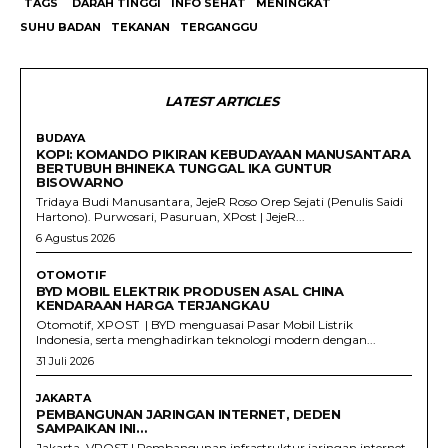
TAGS
DARAH TINGGI
INFO SEHAT
MENINGKAT
SUHU BADAN
TEKANAN
TERGANGGU
LATEST ARTICLES
BUDAYA
KOPI: KOMANDO PIKIRAN KEBUDAYAAN MANUSANTARA
BERTUBUH BHINEKA TUNGGAL IKA GUNTUR
BISOWARNO
Tridaya Budi Manusantara, JejeR Roso Orep Sejati (Penulis Saidi
Hartono). Purwosari, Pasuruan, XPost | JejeR...
6 Agustus 2026
OTOMOTIF
BYD MOBIL ELEKTRIK PRODUSEN ASAL CHINA
KENDARAAN HARGA TERJANGKAU
Otomotif, XPOST | BYD menguasai Pasar Mobil Listrik
Indonesia, serta menghadirkan teknologi modern dengan...
31 Juli 2026
JAKARTA
PEMBANGUNAN JARINGAN INTERNET, DEDEN
SAMPAIKAN INI…
Jakarta, VPOST | Pembangunan infrastruktur jaringan internet,