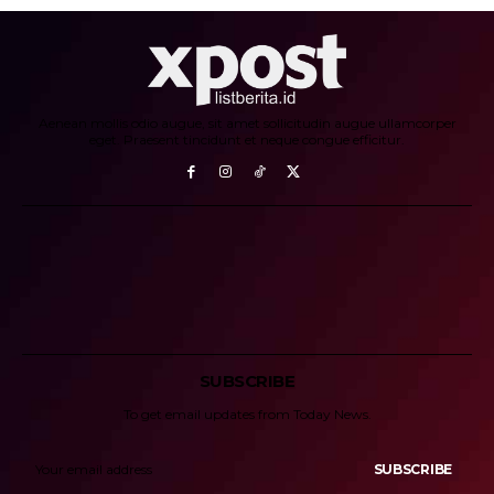
Aenean mollis odio augue, sit amet sollicitudin augue ullamcorper
eget. Praesent tincidunt et neque congue efficitur.
SUBSCRIBE
To get email updates from Today News.
SUBSCRIBE