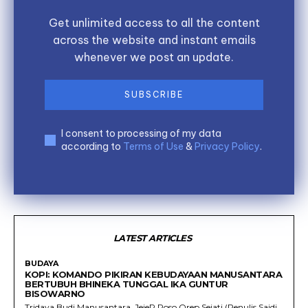
Get unlimited access to all the content
across the website and instant emails
whenever we post an update.
SUBSCRIBE
I consent to processing of my data
according to
Terms of Use
&
Privacy Policy
.
LATEST ARTICLES
BUDAYA
KOPI: KOMANDO PIKIRAN KEBUDAYAAN MANUSANTARA
BERTUBUH BHINEKA TUNGGAL IKA GUNTUR
BISOWARNO
Tridaya Budi Manusantara, JejeR Roso Orep Sejati (Penulis Saidi