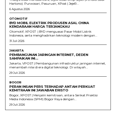
Hartono). Purwosari, Pasuruan, XPost | JejeR...
6 Agustus 2026
OTOMOTIF
BYD MOBIL ELEKTRIK PRODUSEN ASAL CHINA
KENDARAAN HARGA TERJANGKAU
Otomotif, XPOST | BYD menguasai Pasar Mobil Listrik
Indonesia, serta menghadirkan teknologi modern dengan...
31 Juli 2026
JAKARTA
PEMBANGUNAN JARINGAN INTERNET, DEDEN
SAMPAIKAN INI…
Jakarta, VPOST | Pembangunan infrastruktur jaringan internet,
menambah nilai di era digital teknologi. Di wilayah...
29 Juli 2026
BOGOR
PERAN INSAN PERS TERHADAP ANTAM PERKUAT
KEMITRAAN INI JAWABAN ERISTO
Bogor, XPOST | Menjalin kemitraan, antara Serikat Praktisi
Media Indonesia (SPMI) Bogor Raya dengan...
29 Juli 2026