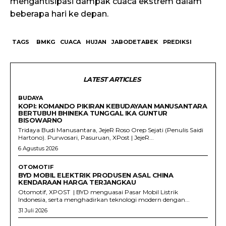
mengantisipasi dampak cuaca ekstrem dalam
beberapa hari ke depan.
TAGS
BMKG
CUACA
HUJAN
JABODETABEK
PREDIKSI
LATEST ARTICLES
BUDAYA
KOPI: KOMANDO PIKIRAN KEBUDAYAAN MANUSANTARA
BERTUBUH BHINEKA TUNGGAL IKA GUNTUR
BISOWARNO
Tridaya Budi Manusantara, JejeR Roso Orep Sejati (Penulis Saidi
Hartono). Purwosari, Pasuruan, XPost | JejeR...
6 Agustus 2026
OTOMOTIF
BYD MOBIL ELEKTRIK PRODUSEN ASAL CHINA
KENDARAAN HARGA TERJANGKAU
Otomotif, XPOST | BYD menguasai Pasar Mobil Listrik
Indonesia, serta menghadirkan teknologi modern dengan...
31 Juli 2026