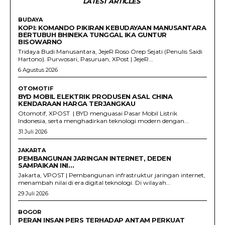
LATEST ARTICLES
BUDAYA
KOPI: KOMANDO PIKIRAN KEBUDAYAAN MANUSANTARA
BERTUBUH BHINEKA TUNGGAL IKA GUNTUR
BISOWARNO
Tridaya Budi Manusantara, JejeR Roso Orep Sejati (Penulis Saidi
Hartono). Purwosari, Pasuruan, XPost | JejeR...
6 Agustus 2026
OTOMOTIF
BYD MOBIL ELEKTRIK PRODUSEN ASAL CHINA
KENDARAAN HARGA TERJANGKAU
Otomotif, XPOST | BYD menguasai Pasar Mobil Listrik
Indonesia, serta menghadirkan teknologi modern dengan...
31 Juli 2026
JAKARTA
PEMBANGUNAN JARINGAN INTERNET, DEDEN
SAMPAIKAN INI…
Jakarta, VPOST | Pembangunan infrastruktur jaringan internet,
menambah nilai di era digital teknologi. Di wilayah...
29 Juli 2026
BOGOR
PERAN INSAN PERS TERHADAP ANTAM PERKUAT