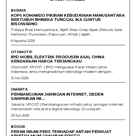
BUDAYA
KOPI: KOMANDO PIKIRAN KEBUDAYAAN MANUSANTARA
BERTUBUH BHINEKA TUNGGAL IKA GUNTUR
BISOWARNO
Tridaya Budi Manusantara, JejeR Roso Orep Sejati (Penulis Saidi
Hartono). Purwosari, Pasuruan, XPost | JejeR...
6 Agustus 2026
OTOMOTIF
BYD MOBIL ELEKTRIK PRODUSEN ASAL CHINA
KENDARAAN HARGA TERJANGKAU
Otomotif, XPOST | BYD menguasai Pasar Mobil Listrik
Indonesia, serta menghadirkan teknologi modern dengan...
31 Juli 2026
JAKARTA
PEMBANGUNAN JARINGAN INTERNET, DEDEN
SAMPAIKAN INI…
Jakarta, VPOST | Pembangunan infrastruktur jaringan internet,
menambah nilai di era digital teknologi. Di wilayah...
29 Juli 2026
BOGOR
PERAN INSAN PERS TERHADAP ANTAM PERKUAT
KEMITRAAN INI JAWABAN ERISTO